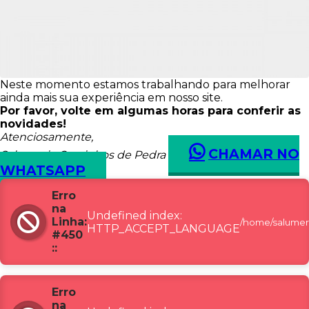
Neste momento estamos trabalhando para melhorar
ainda mais sua experiência em nosso site.
Por favor, volte em algumas horas para conferir as
novidades!
Atenciosamente,
CHAMAR NO
Salumeria Caminhos de Pedra
WHATSAPP
Erro
na
Undefined index:
Linha:
/home/salumer
HTTP_ACCEPT_LANGUAGE
#450
::
Erro
na